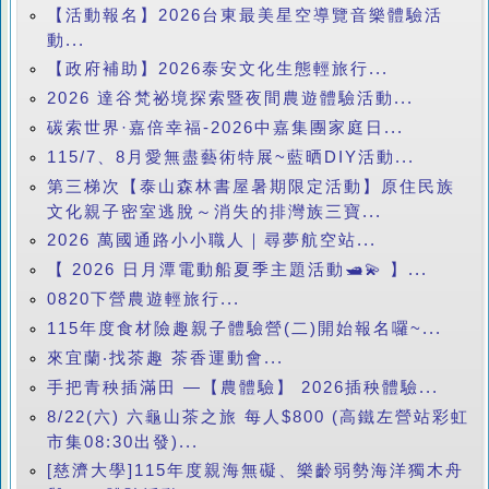
【活動報名】2026台東最美星空導覽音樂體驗活
動...
【政府補助】2026泰安文化生態輕旅行...
2026 達谷梵祕境探索暨夜間農遊體驗活動...
碳索世界·嘉倍幸福-2026中嘉集團家庭日...
115/7、8月愛無盡藝術特展~藍晒DIY活動...
第三梯次【泰山森林書屋暑期限定活動】原住民族
文化親子密室逃脫～消失的排灣族三寶...
2026 萬國通路小小職人｜尋夢航空站...
【 2026 日月潭電動船夏季主題活動🛥️💫 】...
0820下營農遊輕旅行...
115年度食材險趣親子體驗營(二)開始報名囉~...
來宜蘭‧找茶趣 茶香運動會...
手把青秧插滿田 —【農體驗】 2026插秧體驗...
8/22(六) 六龜山茶之旅 每人$800 (高鐵左營站彩虹
市集08:30出發)...
[慈濟大學]115年度親海無礙、樂齡弱勢海洋獨木舟