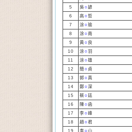
5
吳
○
諺
6
高
○
哲
7
涂
○
瑜
8
涂
○
南
9
黃
○
良
10
涂
○
羽
11
涂
○
雄
12
簡
○
貞
13
郭
○
真
14
鄭
○
深
15
蔡
○
廷
16
陳
○
函
17
李
○
峰
18
趙
○
君
19
李
○
山