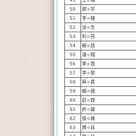
50
郭
○
宗
51
李
○
鐘
52
涂
○
生
53
利
○
亮
54
賴
○
詰
55
潘
○
翔
56
李
○
恩
57
李
○
發
58
蔡
○
真
59
賴
○
德
60
莊
○
霖
61
許
○
盛
62
張
○
維
63
周
○
廷