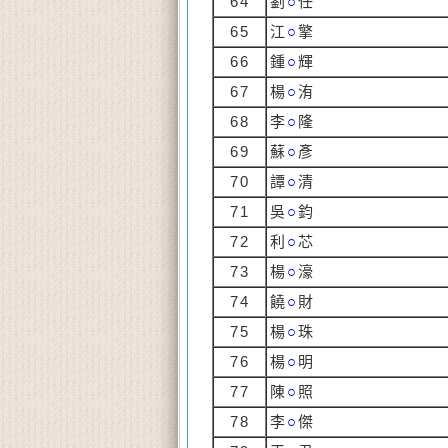
64
劉
○
任
65
江
○
擎
66
鍾
○
輝
67
楊
○
洧
68
李
○
隆
69
蘇
○
彥
70
譚
○
清
71
吳
○
鈞
72
利
○
芯
73
楊
○
濠
74
饒
○
財
75
楊
○
珠
76
楊
○
明
77
陳
○
照
78
李
○
傑