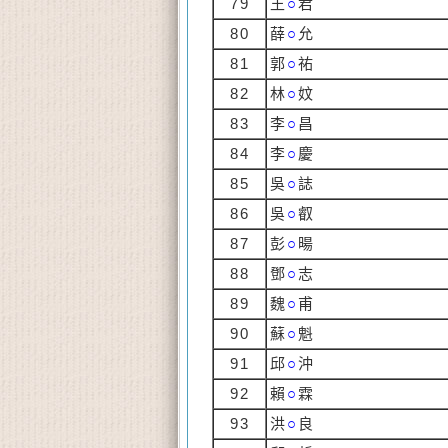
79
王
○
君
80
薛
○
允
81
郭
○
祐
82
林
○
妏
83
李
○
昌
84
李
○
慶
85
吳
○
誌
86
吳
○
叡
87
彭
○
暘
88
鄧
○
志
89
魏
○
甫
90
蘇
○
魁
91
邱
○
沖
92
賴
○
霖
93
洪
○
良