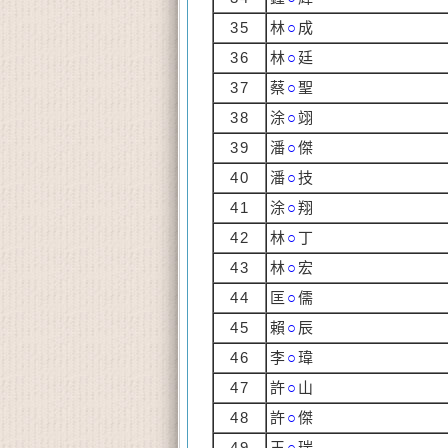
35
林
○
成
36
林
○
廷
37
蔡
○
聖
38
涂
○
翊
39
潘
○
傑
40
潘
○
技
41
涂
○
翔
42
林
○
丁
43
林
○
宏
44
匡
○
儒
45
賴
○
辰
46
李
○
瑋
47
許
○
山
48
許
○
傑
49
王
○
瑞