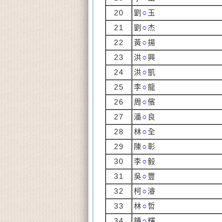
20
劉
○
玉
21
劉
○
杰
22
黃
○
揚
23
洪
○
興
24
洪
○
凱
25
李
○
龍
26
周
○
儐
27
潘
○
良
28
林
○
全
29
陳
○
彰
30
李
○
毅
31
吳
○
豐
32
柯
○
濬
33
林
○
哲
34
鍾
○
輝