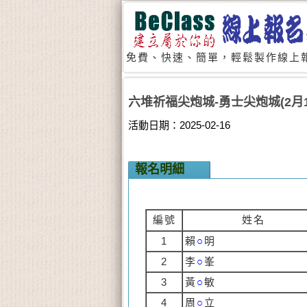
免費、快速、簡單，輕鬆製作線上報
六堆祈福尖炮城-勇士尖炮城(2月1
活動日期：2025-02-16
報名明細
編號
姓名
1
賴
○
明
2
李
○
峯
3
黃
○
敏
4
周
○
立