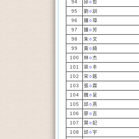
94
邱
○
哲
95
劉
○
訓
96
鍾
○
瑋
97
鍾
○
芳
98
朱
○
文
99
黃
○
綺
100
林
○
杰
101
梁
○
丰
102
宋
○
銘
103
張
○
霖
104
魏
○
呈
105
邱
○
燕
106
廖
○
吉
107
葉
○
妃
108
邱
○
宇