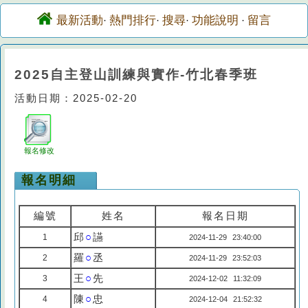
最新活動
熱門排行
搜尋
功能說明
留言
·
·
·
·
2025自主登山訓練與實作-竹北春季班
活動日期：2025-02-20
報名修改
報名明細
編號
姓名
報名日期
邱
○
讌
1
2024-11-29 23:40:00
羅
○
丞
2
2024-11-29 23:52:03
王
○
先
3
2024-12-02 11:32:09
陳
○
忠
4
2024-12-04 21:52:32