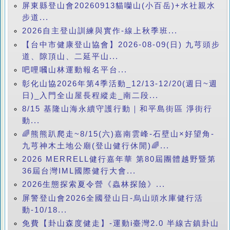
屏東縣登山會20260913貓囒山(小百岳)+水社親水
步道...
2026自主登山訓練與實作-線上秋季班...
【台中市健康登山協會】2026-08-09(日) 九芎頭步
道、隙頂山、二延平山...
吧哩嘓山林運動報名平台...
彰化山協2026年第4季活動_12/13-12/20(週日~週
日)_入門全山屋長程縱走_南二段...
8/15 基隆山海永續守護行動｜和平島街區 淨街行
動...
🌈熊熊趴爬走~8/15(六)嘉南雲峰-石壁山×好望角-
九芎神木土地公廟(登山健行休閒)🌈...
2026 MERRELL健行嘉年華 第80屆團體越野暨第
36屆台灣IML國際健行大會...
2026生態探索夏令營《蟲林探險》...
屏警登山會2026全國登山日-烏山頭水庫健行活
動-10/18...
免費【卦山森度健走】-運動i臺灣2.0 半線古鎮卦山