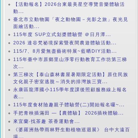
【活動報名】2026台東最美星空導覽音樂體驗活
動...
臺北市立動物園「夜之動物園－光影之旅」夜光見
面繪活動...
115年度 SUP立式划槳體驗營 ＠日月潭...
2026 達谷梵祕境探索暨夜間農遊體驗活動...
115/7、8月愛無盡藝術特展~藍晒DIY活動...
115年臺中市原鄉里山淨零行動教育工作坊第三梯
次...
第三梯次【泰山森林書屋暑期限定活動】原住民族
文化親子密室逃脫～消失的排灣族三寶...
永康區龍潭國小115學年度課後照顧服務線上報名
表...
115年度食材險趣親子體驗營(二)開始報名囉~...
手把青秧插滿田 —【農體驗】 2026插秧體驗...
來宜蘭‧找茶趣 茶香運動會...
《婆羅洲熱帶雨林野生動植物巡迴展》 台中大遠百
場...