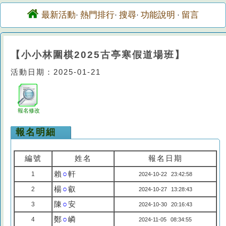
最新活動
熱門排行
搜尋
功能說明
留言
·
·
·
·
【小小林圍棋2025古亭寒假道場班】
活動日期：2025-01-21
報名修改
報名明細
編號
姓名
報名日期
賴
○
軒
1
2024-10-22 23:42:58
楊
○
叡
2
2024-10-27 13:28:43
陳
○
安
3
2024-10-30 20:16:43
鄭
○
嶙
4
2024-11-05 08:34:55