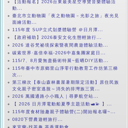
【活動報名】2026台東最美星空導覽音樂體驗活
動...
臺北市立動物園「夜之動物園－光影之旅」夜光見
面繪活動...
115年度 SUP立式划槳體驗營 ＠日月潭...
【政府補助】2026泰安文化生態輕旅行...
2026 達谷梵祕境探索暨夜間農遊體驗活動...
碳索世界·嘉倍幸福-2026中嘉集團家庭日...
115/7、8月愛無盡藝術特展~藍晒DIY活動...
115年臺中市原鄉里山淨零行動教育工作坊第三梯
次...
第三梯次【泰山森林書屋暑期限定活動】原住民族
文化親子密室逃脫～消失的排灣族三寶...
2026 萬國通路小小職人｜尋夢航空站...
【 2026 日月潭電動船夏季主題活動🛥️💫 】...
115年度食材險趣親子體驗營(二)開始報名囉~...
0820下營農遊輕旅行...
來宜蘭‧找茶趣 茶香運動會...