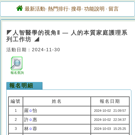
最新活動
熱門排行
搜尋
功能說明
留言
·
·
·
·
◤人智醫學的視角Ⅱ — 人的本質家庭護理系
列工作坊 ◢
活動日期：2024-11-30
報名查詢
報名明細
編號
姓名
報名日期
羅
○
怡
1
2024-10-02 21:09:57
許
○
惠
2
2024-10-02 22:34:37
林
○
蓉
3
2024-10-03 15:25:25