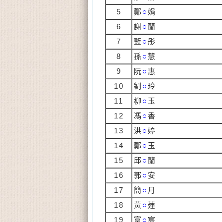
5
鄭
○
娟
6
謝
○
蘭
7
藍
○
彤
8
孫
○
慧
9
阮
○
惠
10
劉
○
玲
11
柳
○
玉
12
馮
○
香
13
洪
○
婷
14
鄭
○
玉
15
邱
○
蘭
16
郭
○
安
17
簡
○
月
18
黃
○
蓮
19
富
○
宸