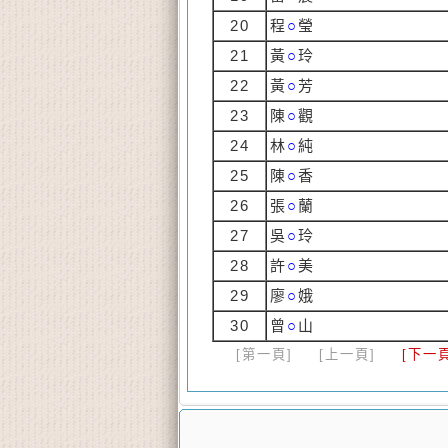
20
程
○
瑩
21
黃
○
玲
22
黃
○
芳
23
陳
○
觀
24
林
○
純
25
陳
○
香
26
張
○
蘭
27
吳
○
玲
28
許
○
美
29
廖
○
娥
30
曾
○
山
[第一頁]
[上一頁]
[下一頁