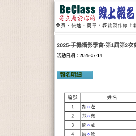
免費、快速、簡單，輕鬆製作線上報
2025-手機攝影學會-第1屆第2
活動日期：2025-07-14
報名明細
編號
姓名
1
胡
○
瀅
2
范
○
堯
3
閻
○
葳
4
廖
○
鶯