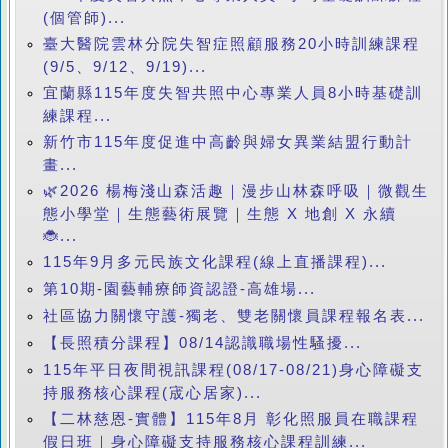
(個管師)...
臺大醫院雲林分院失智症照顧服務20小時訓練課程
(9/5、9/12、9/19)...
宜蘭縣115年度失智共照中心專業人員8小時基礎訓
練課程...
新竹市115年度促進中高齡與婦女異業結盟行動計
畫...
🌿2026 楊梅淺山森活趣｜漫步山林森呼吸｜微觀生
態小學堂｜生態藝術展覽｜生態 X 地創 X 永續
🐞...
115年9月多元民族文化課程(線上直播課程)...
第10期-園藝輔療師資認證-高雄場...
社區協力關懷守護-獨老、雙老關懷員課程報名表...
【長照積分課程】08/14認識職場性騷擾...
115年平日夜間視訊課程(08/17-08/21)身心障礙支
持服務核心課程(宬心居家)...
【二林慈恩-實體】115年8月 彰化照服員在職課程
假日班｜身心障礙支持服務核心課程訓練...