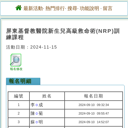
最新活動
熱門排行
搜尋
功能說明
留言
·
·
·
·
屏東基督教醫院新生兒高級救命術(NRP)訓
練課程
活動日期：2024-11-15
報名修改
報名明細
編號
姓名
報名日期
李
○
成
1
2024-09-10 09:32:34
陳
○
菊
2
2024-09-10 09:55:47
蘇
○
明
3
2024-09-10 14:52:07