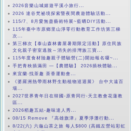
2026音樂山城嬉遊平溪小旅行...
2026 達谷梵祕境探索暨夜間農遊體驗活動...
115/7、8月愛無盡藝術特展~藍晒DIY活動...
115年臺中市原鄉里山淨零行動教育工作坊第三梯
次...
第三梯次【泰山森林書屋暑期限定活動】原住民族
文化親子密室逃脫～消失的排灣族三寶...
115年度食材險趣親子體驗營(二)開始報名囉~...
手把青秧插滿田 —【農體驗】 2026插秧體驗...
來宜蘭‧找茶趣 茶香運動會...
《婆羅洲熱帶雨林野生動植物巡迴展》 台中大遠百
場...
2027世界青年日在韓國-原青同行-天主教會花蓮教
區...
2026稻趣五結-趣味達人秀...
08/15 Remove 『高雄旗津』夏季淨灘行動...
8/22(六) 六龜山茶之旅 每人$800 (高鐵左營站彩虹