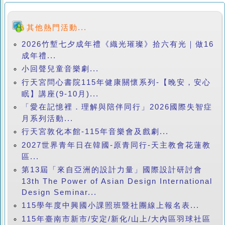
其他熱門活動...
2026竹塹七夕成年禮《織光璀璨》拾六有光｜做16
成年禮...
小回聲兒童音樂劇...
行天宮問心書院115年健康關懷系列-【晚安，安心
眠】講座(9-10月)...
「愛在記憶裡．理解與陪伴同行」2026國際失智症
月系列活動...
行天宮敦化本館-115年音樂會及戲劇...
2027世界青年日在韓國-原青同行-天主教會花蓮教
區...
第13屆「來自亞洲的設計力量」國際設計研討會
13th The Power of Asian Design International
Design Seminar...
115學年度中興國小課照班暨社團線上報名表...
115年臺南市新市/安定/新化/山上/大內區羽球社區