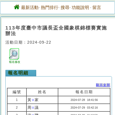
最新活動
熱門排行
搜尋
功能說明
留言
·
·
·
·
113年度臺中市議長盃全國象棋錦標賽實施
辦法
活動日期：2024-09-22
報名修改
報名明細
顯示全部
編號
姓名
報名日期
黃
○
家
1
2024-07-28 18:41:56
周
○
議
2
2024-07-29 03:42:16