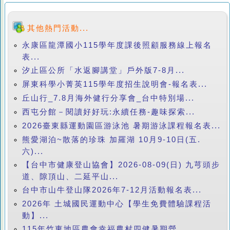
其他熱門活動...
永康區龍潭國小115學年度課後照顧服務線上報名
表...
汐止區公所「水返腳講堂」戶外版7-8月...
屏東科學小菁英115學年度招生說明會-報名表...
丘山行_7.8月海外健行分享會_台中特別場...
西屯分館－閱讀好好玩:永續任務-趣味探索...
2026臺東縣運動園區游泳池 暑期游泳課程報名表...
熊愛湖泊~散落的珍珠 加羅湖 10月9-10日(五.
六)...
【台中市健康登山協會】2026-08-09(日) 九芎頭步
道、隙頂山、二延平山...
台中市山牛登山隊2026年7-12月活動報名表...
2026年 土城國民運動中心【學生免費體驗課程活
動】...
115年竹東地區農會幸福農村四健暑期營...