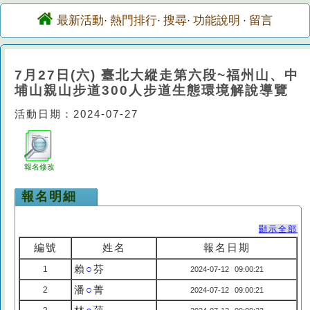
最新活動
熱門排行
搜尋
功能說明
留言
·
·
·
·
7月27日(六) 臺北大縱走第六段~福州山、中
埔山親山步道300人步道生態環境解說導覽
活動日期：2024-07-27
報名修改
報名明細
顯示全部
編號
姓名
報名日期
賴
○
芬
1
2024-07-12 09:00:21
潘
○
菁
2
2024-07-12 09:00:21