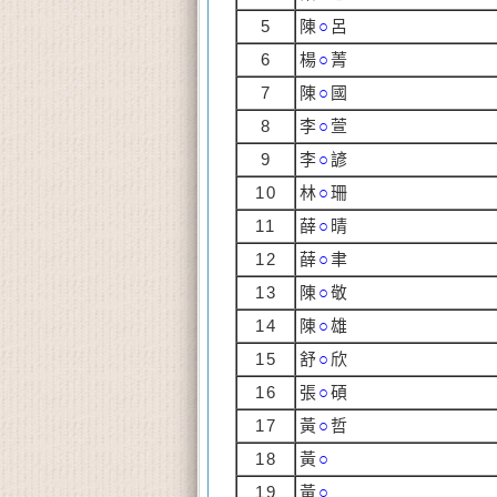
5
陳
○
呂
6
楊
○
菁
7
陳
○
國
8
李
○
萱
9
李
○
諺
10
林
○
珊
11
薛
○
晴
12
薛
○
聿
13
陳
○
敬
14
陳
○
雄
15
舒
○
欣
16
張
○
碩
17
黃
○
哲
18
黃
○
19
黃
○