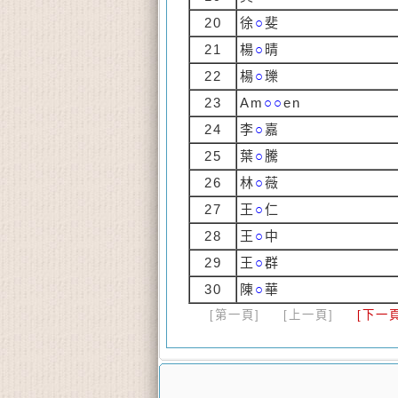
20
徐
○
斐
21
楊
○
晴
22
楊
○
瓅
23
Am
○○
en
24
李
○
嘉
25
葉
○
騰
26
林
○
薇
27
王
○
仁
28
王
○
中
29
王
○
群
30
陳
○
華
[第一頁]
[上一頁]
[下一頁