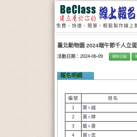
免費、快速、簡單，輕鬆製作線上報
臺北動物園 2024端午節千人立蛋 
活動日期：2024-06-09
體驗活動
報名明細
編號
姓名
1
葉
○
誠
2
黃
○
婷
3
龍
○
豪
4
葉
○
忠