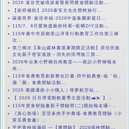
2026 達谷梵祕境探索暨夜間農遊體驗活動...
【政府補助】2026泰安文化生態輕旅行...
碳索世界·嘉倍幸福-2026中嘉集團家庭日...
115/7、8月愛無盡藝術特展~藍晒DIY活動...
115年臺中市原鄉里山淨零行動教育工作坊第三梯
次...
第三梯次【泰山森林書屋暑期限定活動】原住民族
文化親子密室逃脫～消失的排灣族三寶...
2026年台東小野柳自然教室——夜訪小野柳報名
表...
115年食農教育創新整合計畫-田中鎮農會-福「桂」
滿「圓」食農體驗活動...
2026 萬國通路小小職人｜尋夢航空站...
【 2026 日月潭電動船夏季主題活動🛥️💫 】...
115年度食材險趣親子體驗營(二)開始報名囉~...
《真心加場》荳荳多肉手作農場-食農教育體驗《小
黃瓜農食趣》...
手把青秧插滿田 —【農體驗】 2026插秧體驗...