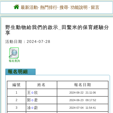
最新活動
熱門排行
搜尋
功能說明
留言
·
·
·
·
野生動物給我們的啟示_田鱉米的保育經驗分
享
活動日期：2024-07-28
報名查詢
報名明細
編號
姓名
報名日期
王
○
欣
1
2024-06-22 21:11:06
郭
○
君
2
2024-06-23 09:17:52
凃
○
蔚
3
2024-07-04 11:54:41