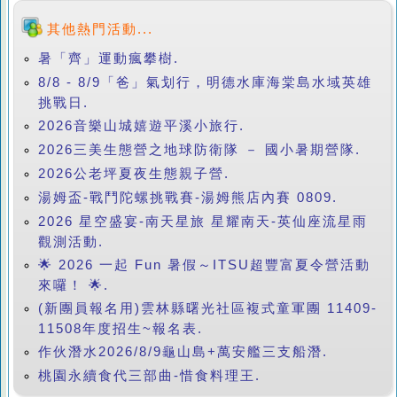
其他熱門活動...
暑「齊」運動瘋攀樹.
8/8 - 8/9「爸」氣划行，明德水庫海棠島水域英雄
挑戰日.
2026音樂山城嬉遊平溪小旅行.
2026三美生態營之地球防衛隊 － 國小暑期營隊.
2026公老坪夏夜生態親子營.
湯姆盃-戰鬥陀螺挑戰賽-湯姆熊店內賽 0809.
2026 星空盛宴-南天星旅 星耀南天-英仙座流星雨
觀測活動.
🌟 2026 一起 Fun 暑假～ITSU超豐富夏令營活動
來囉！ 🌟.
(新團員報名用)雲林縣曙光社區複式童軍團 11409-
11508年度招生~報名表.
作伙潛水2026/8/9龜山島+萬安艦三支船潛.
桃園永續食代三部曲-惜食料理王.