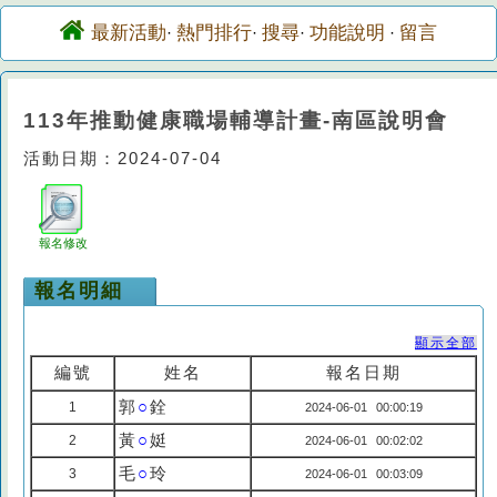
最新活動
熱門排行
搜尋
功能說明
留言
·
·
·
·
113年推動健康職場輔導計畫-南區說明會
活動日期：2024-07-04
報名修改
報名明細
顯示全部
編號
姓名
報名日期
郭
○
銓
1
2024-06-01 00:00:19
黃
○
娗
2
2024-06-01 00:02:02
毛
○
玲
3
2024-06-01 00:03:09