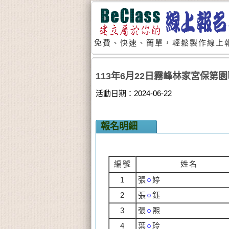
免費、快速、簡單，輕鬆製作線上報
113年6月22日霧峰林家宮保
活動日期：2024-06-22
報名明細
編號
姓名
1
張
○
婷
2
張
○
鈺
3
張
○
熙
4
葉
○
玲