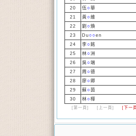
20
伍
○
華
21
黃
○
維
22
劉
○
煥
23
Du
○○
en
24
李
○
銘
25
林
○
洲
26
吳
○
端
27
周
○
德
28
廖
○
卿
29
蘇
○
茵
30
林
○
樺
[第一頁]
[上一頁]
[下一頁