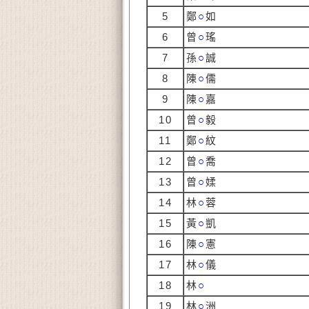
5
鄭
○
如
6
曾
○
瑤
7
孫
○
誠
8
陳
○
儒
9
陳
○
嘉
10
曾
○
毅
11
鄭
○
紋
12
曾
○
喬
13
曾
○
媃
14
林
○
蓉
15
黃
○
凱
16
陳
○
憲
17
林
○
儀
18
林
○
19
林
○
洲