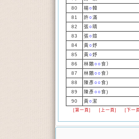
80
楊
○
韓
81
許
○
滿
82
張
○
晴
83
張
○
媗
84
黃
○
妤
85
黃
○
妤
86
林鷳
○○
食）
87
林鷳
○○
食）
88
陳彥
○○
食)
89
陳彥
○○
食)
90
黃
○
潔
[第一頁]
[上一頁]
[下一頁