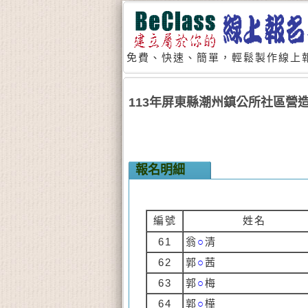
免費、快速、簡單，輕鬆製作線上報
113年屏東縣潮州鎮公所社區營
報名明細
編號
姓名
61
翁
○
清
62
郭
○
茜
63
郭
○
梅
64
郭
○
樺