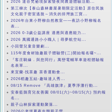
2026 達谷梵祕境探索暨夜間農遊體驗活動...
第三梯次【泰山森林書屋暑期限定活動】原住民族
文化親子密室逃脫～消失的排灣族三寶...
2026年台東小野柳自然教室——夜訪小野柳報名
表...
2026 0-3歲公益講座 適應與適應能力...
2026 萬國通路小小職人｜尋夢航空站...
小回聲兒童音樂劇...
115年度食材險趣親子體驗營(二)開始報名囉~...
『客庄騎緣．與您同行』萬巒電輔單車遊程體驗報
名表單...
來宜蘭‧找茶趣 茶香運動會...
2026稻趣五結-趣味達人秀...
08/15 Remove 『高雄旗津』夏季淨灘行動...
安泰藍鵲育兒友善園 08/01(六)~08/15(六) 預約報
名...
親子山林探索運動聚落...
2026公老坪夏夜生態親子營...