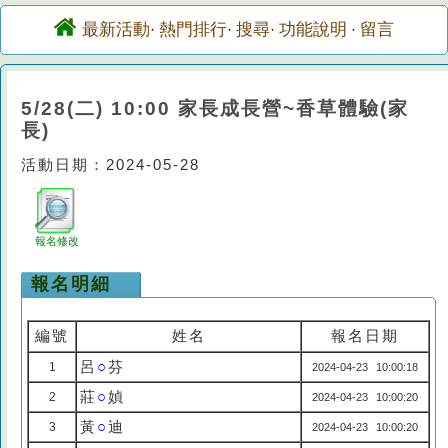
最新活動
熱門排行
搜尋
功能說明
留言
·
·
·
·
5/28(二) 10:00 家長成長營~香草體驗(家
長)
活動日期：2024-05-28
報名修改
報名明細
編號
姓名
報名日期
呂
○
芬
1
2024-04-23 10:00:18
莊
○
媜
2
2024-04-23 10:00:20
黃
○
迪
3
2024-04-23 10:00:20