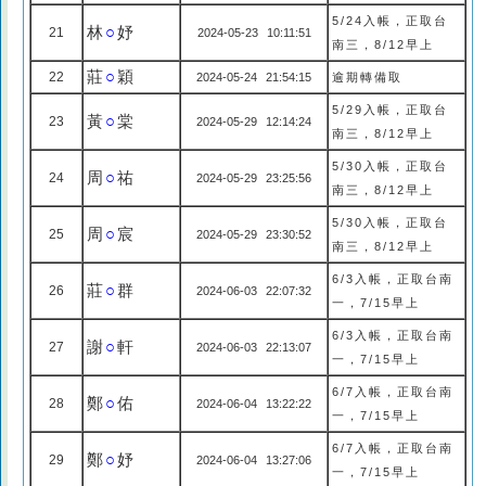
5/24入帳，正取台
林
○
妤
21
2024-05-23 10:11:51
南三，8/12早上
莊
○
穎
22
2024-05-24 21:54:15
逾期轉備取
5/29入帳，正取台
黃
○
棠
23
2024-05-29 12:14:24
南三，8/12早上
5/30入帳，正取台
周
○
祐
24
2024-05-29 23:25:56
南三，8/12早上
5/30入帳，正取台
周
○
宸
25
2024-05-29 23:30:52
南三，8/12早上
6/3入帳，正取台南
莊
○
群
26
2024-06-03 22:07:32
一，7/15早上
6/3入帳，正取台南
謝
○
軒
27
2024-06-03 22:13:07
一，7/15早上
6/7入帳，正取台南
鄭
○
佑
28
2024-06-04 13:22:22
一，7/15早上
6/7入帳，正取台南
鄭
○
妤
29
2024-06-04 13:27:06
一，7/15早上