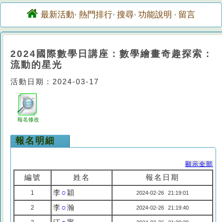
最新活動
熱門排行
搜尋
功能說明
留言
·
·
·
·
2024國際數學日講座：數學繪畫奇趣探索：
流動的星光
活動日期：2024-03-17
報名修改
報名明細
顯示全部
編號
姓名
報名日期
李
○
穎
1
2024-02-26 21:19:01
李
○
瀚
2
2024-02-26 21:19:40