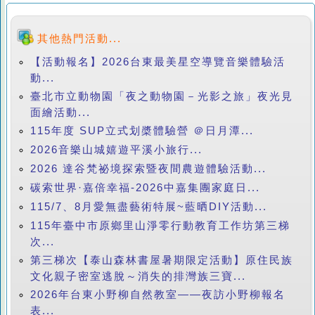
其他熱門活動...
【活動報名】2026台東最美星空導覽音樂體驗活
動...
臺北市立動物園「夜之動物園－光影之旅」夜光見
面繪活動...
115年度 SUP立式划槳體驗營 ＠日月潭...
2026音樂山城嬉遊平溪小旅行...
2026 達谷梵祕境探索暨夜間農遊體驗活動...
碳索世界·嘉倍幸福-2026中嘉集團家庭日...
115/7、8月愛無盡藝術特展~藍晒DIY活動...
115年臺中市原鄉里山淨零行動教育工作坊第三梯
次...
第三梯次【泰山森林書屋暑期限定活動】原住民族
文化親子密室逃脫～消失的排灣族三寶...
2026年台東小野柳自然教室——夜訪小野柳報名
表...