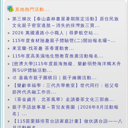
其他熱門活動...
第三梯次【泰山森林書屋暑期限定活動】原住民族
文化親子密室逃脫～消失的排灣族三寶...
2026 萬國通路小小職人｜尋夢航空站...
115年度食材險趣親子體驗營(二)開始報名囉~...
來宜蘭‧找茶趣 茶香運動會...
115年度高美濕地生態教育推廣活動報名...
[慈濟大學]115年度親海無礙、樂齡弱勢海洋獨木舟
與SUP體驗活動...
🎨 嘉義市親子圍棋日｜親子繪圖活動...
【樂齡幸福學：三代共學教室】世代同行：祖父母
節跨代共融工作坊...
《茶金歲月．北茶風華》走讀臺茶文化三部曲...
親子手語故事屋～育兒友善園［2026年8月活動報
名］...
【115苗栗縣培育台語家庭計畫】做伙講台語——八
月活動報名...