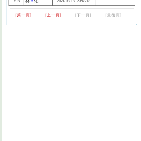
林
○
佑
798
2024-03-18 23:45:18
--
[第一頁]
[上一頁]
[下一頁]
[最後頁]