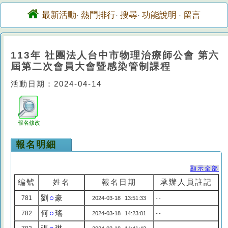
最新活動
熱門排行
搜尋
功能說明
留言
·
·
·
·
113年 社團法人台中市物理治療師公會 第六
屆第二次會員大會暨感染管制課程
活動日期：2024-04-14
報名修改
報名明細
顯示全部
編號
姓名
報名日期
承辦人員註記
劉
○
豪
781
2024-03-18 13:51:33
--
何
○
瑤
782
2024-03-18 14:23:01
--