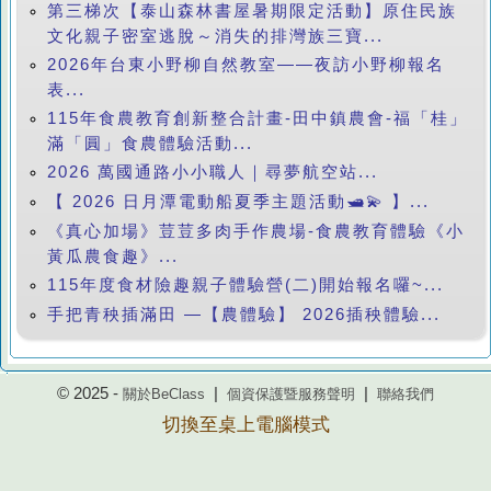
第三梯次【泰山森林書屋暑期限定活動】原住民族
文化親子密室逃脫～消失的排灣族三寶...
2026年台東小野柳自然教室——夜訪小野柳報名
表...
115年食農教育創新整合計畫-田中鎮農會-福「桂」
滿「圓」食農體驗活動...
2026 萬國通路小小職人｜尋夢航空站...
【 2026 日月潭電動船夏季主題活動🛥️💫 】...
《真心加場》荳荳多肉手作農場-食農教育體驗《小
黃瓜農食趣》...
115年度食材險趣親子體驗營(二)開始報名囉~...
手把青秧插滿田 —【農體驗】 2026插秧體驗...
© 2025 -
|
|
關於BeClass
個資保護暨服務聲明
聯絡我們
切換至桌上電腦模式