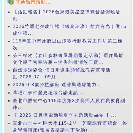
其他熱門活動...
【活動報名】2026台東最美星空導覽音樂體驗活
動...
2026竹塹七夕成年禮《織光璀璨》拾六有光｜做16
成年禮...
115年臺中市原鄉里山淨零行動教育工作坊第三梯
次...
第三梯次【泰山森林書屋暑期限定活動】原住民族
文化親子密室逃脫～消失的排灣族三寶...
自然步道協會-假日步道生態解說教育宣導活
動-2026.07 - 09月...
2026 0-3歲公益講座 適應與適應能力...
噍吧哖事件歷史場域台語走讀...
臺北市照管中心115年度第3次長照人員在職教育訓
練...
【 2026 日月潭電動船夏季主題活動🛥️💫 】...
臺北市士林社區大學115-2期「芝蘭課程博覽會」終
身學習講座(報名表格請向下滑動)...