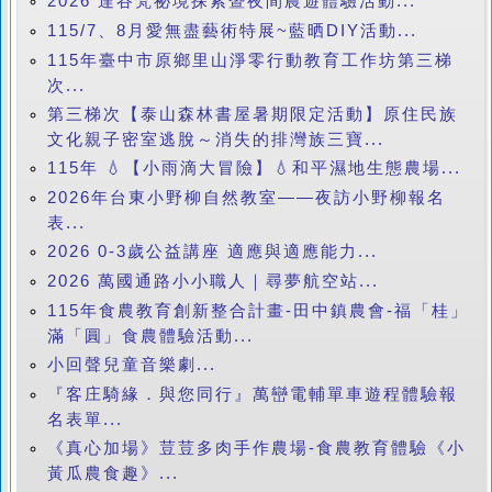
2026 達谷梵祕境探索暨夜間農遊體驗活動...
115/7、8月愛無盡藝術特展~藍晒DIY活動...
115年臺中市原鄉里山淨零行動教育工作坊第三梯
次...
第三梯次【泰山森林書屋暑期限定活動】原住民族
文化親子密室逃脫～消失的排灣族三寶...
115年 💧【小雨滴大冒險】💧和平濕地生態農場...
2026年台東小野柳自然教室——夜訪小野柳報名
表...
2026 0-3歲公益講座 適應與適應能力...
2026 萬國通路小小職人｜尋夢航空站...
115年食農教育創新整合計畫-田中鎮農會-福「桂」
滿「圓」食農體驗活動...
小回聲兒童音樂劇...
『客庄騎緣．與您同行』萬巒電輔單車遊程體驗報
名表單...
《真心加場》荳荳多肉手作農場-食農教育體驗《小
黃瓜農食趣》...