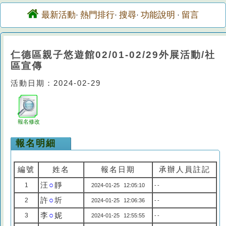
最新活動
熱門排行
搜尋
功能說明
留言
·
·
·
·
仁德區親子悠遊館02/01-02/29外展活動/社
區宣傳
活動日期：2024-02-29
報名修改
報名明細
編號
姓名
報名日期
承辦人員註記
汪
○
靜
1
2024-01-25 12:05:10
--
許
○
圻
2
2024-01-25 12:06:36
--
李
○
妮
3
2024-01-25 12:55:55
--