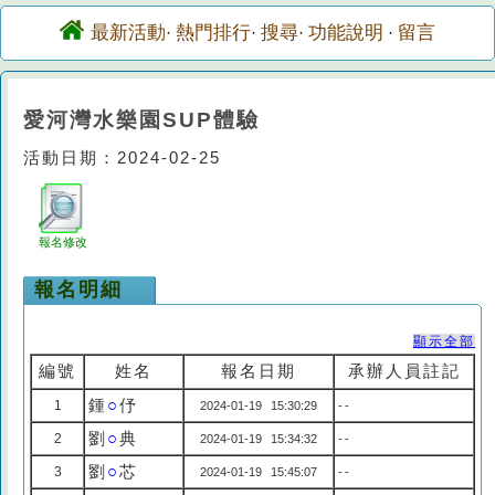
最新活動
熱門排行
搜尋
功能說明
留言
·
·
·
·
愛河灣水樂園SUP體驗
活動日期：2024-02-25
報名修改
報名明細
顯示全部
編號
姓名
報名日期
承辦人員註記
鍾
○
伃
1
2024-01-19 15:30:29
--
劉
○
典
2
2024-01-19 15:34:32
--
劉
○
芯
3
2024-01-19 15:45:07
--