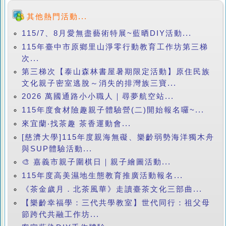
其他熱門活動...
115/7、8月愛無盡藝術特展~藍晒DIY活動...
115年臺中市原鄉里山淨零行動教育工作坊第三梯
次...
第三梯次【泰山森林書屋暑期限定活動】原住民族
文化親子密室逃脫～消失的排灣族三寶...
2026 萬國通路小小職人｜尋夢航空站...
115年度食材險趣親子體驗營(二)開始報名囉~...
來宜蘭‧找茶趣 茶香運動會...
[慈濟大學]115年度親海無礙、樂齡弱勢海洋獨木舟
與SUP體驗活動...
🎨 嘉義市親子圍棋日｜親子繪圖活動...
115年度高美濕地生態教育推廣活動報名...
《茶金歲月．北茶風華》走讀臺茶文化三部曲...
【樂齡幸福學：三代共學教室】世代同行：祖父母
節跨代共融工作坊...