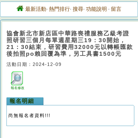
最新活動
熱門排行
搜尋
功能說明
留言
·
·
·
·
協會新北市新店區中華路喪禮服務乙級考證
照研習三個月每單週星期三19：30開始，
21：30結束，研習費用32000元以轉帳匯款
後拍照po賴回覆為準，另工具書1500元
活動日期：2024-12-09
報名修改
報名明細
尚無報名者資料!!!