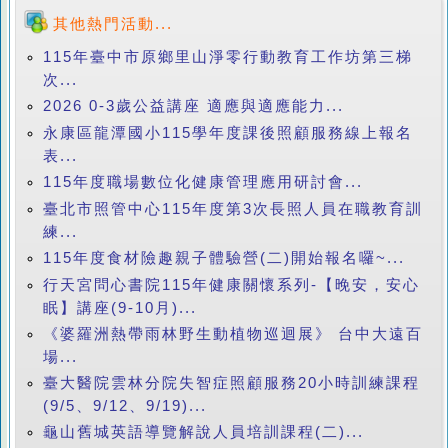
其他熱門活動...
115年臺中市原鄉里山淨零行動教育工作坊第三梯
次...
2026 0-3歲公益講座 適應與適應能力...
永康區龍潭國小115學年度課後照顧服務線上報名
表...
115年度職場數位化健康管理應用研討會...
臺北市照管中心115年度第3次長照人員在職教育訓
練...
115年度食材險趣親子體驗營(二)開始報名囉~...
行天宮問心書院115年健康關懷系列-【晚安，安心
眠】講座(9-10月)...
《婆羅洲熱帶雨林野生動植物巡迴展》 台中大遠百
場...
臺大醫院雲林分院失智症照顧服務20小時訓練課程
(9/5、9/12、9/19)...
龜山舊城英語導覽解說人員培訓課程(二)...