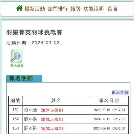
最新活動
熱門排行
搜尋
功能說明
留言
·
·
·
·
羽樂菁英羽球挑戰賽
活動日期：2024-03-02
報名修改
報名明細
顯示全部
編號
姓名
報名日期
張
○
涵
151
(附加1人報名)
2024-02-15 02:17:43
魏
○
揚
152
(附加1人報名)
2024-02-15 21:17:21
莊
○
勝
153
(附加1人報名)
2024-02-16 09:41:50