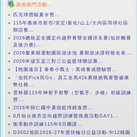
其他熱門活動...
匹克球體驗夏令營...
115年臺南市新市/安定/新化/山上/大內區羽球社區
聯誼賽...
2026總統盃全國定向越野賽暨全國排名賽(短距離賽
及接力賽)...
2026臺東縣運動園區游泳池 暑期游泳課程報名表...
2026年儲互盃三對三公益籃球聯誼賽...
【桃園遠百】泰拳小戰士：英雄養成體驗營...
「佑民Pick民Go」員工全馬42k累積挑戰賽暨健康
幣任務...
雲林縣115年神射手射擊（空氣手、步槍）初級訓練
營...
2026年歸仁國中暑假籃球精進營...
8月份台南市定向越野訓練暨推廣活動DAY1...
衡享動作訓練115年8月團課...
D3502地區2026-27年度扶輪日公益活動-9/12桃園