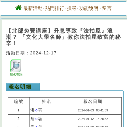
最新活動
熱門排行
搜尋
功能說明
留言
·
·
·
·
【北部免費講座】升息導致『法拍屋』浪
潮？ 「文化大學名師」教你法拍屋致富的秘
辛！
活動日期：2024-12-17
報名查詢
報名明細
編號
姓名
報名日期
洪
○
羽
1
2024-01-03 00:41:39
詹
○
容
2
2024-01-12 14:28:32