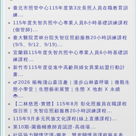
臺北市照管中心115年度第3次長照人員在職教育訓
練...
115年度失智共照中心專業人員8小時基礎訓練課程
(個管師)...
臺大醫院雲林分院失智症照顧服務20小時訓練課程
(9/5、9/12、9/19)...
宜蘭縣115年度失智共照中心專業人員8小時基礎訓
練課程...
新竹市115年度促進中高齡與婦女異業結盟行動計
畫...
🌿2026 楊梅淺山森活趣｜漫步山林森呼吸｜微觀生
態小學堂｜生態藝術展覽｜生態 X 地創 X 永續
🐞...
【二林慈恩-實體】115年8月 彰化照服員在職課程
假日班｜失智症照顧服務20小時訓練課程...
115年9月多元民族文化課程(線上直播課程)...
第10期-園藝輔療師資認證-高雄場...
社區協力關懷守護-獨老、雙老關懷員課程報名表...