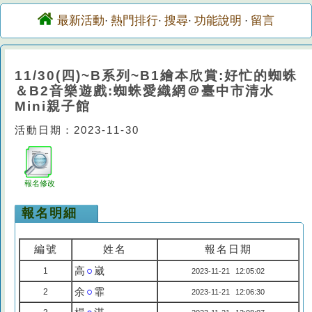
最新活動
熱門排行
搜尋
功能說明
留言
·
·
·
·
11/30(四)~B系列~B1繪本欣賞:好忙的蜘蛛
＆B2音樂遊戲:蜘蛛愛織網＠臺中市清水
Mini親子館
活動日期：2023-11-30
報名修改
報名明細
編號
姓名
報名日期
高
○
崴
1
2023-11-21 12:05:02
余
○
霏
2
2023-11-21 12:06:30