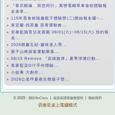
『客庄騎緣．與您同行』萬巒電輔單車遊程體驗報
名表單...
115年度食材險趣親子體驗營(二)開始報名囉~...
來宜蘭‧找茶趣 茶香運動會...
安泰藍鵲育兒友善園 08/01(六)~08/15(六) 預約報
名...
2026稻趣五結-趣味達人秀...
親子山林探索運動聚落...
08/15 Remove 『高雄旗津』夏季淨灘行動...
客家藍染DIY手作體驗...
小故事 大創作...
2026公老坪夏夜生態親子營...
© 2025 -
|
|
關於BeClass
個資保護暨服務聲明
聯絡我們
切換至桌上電腦模式