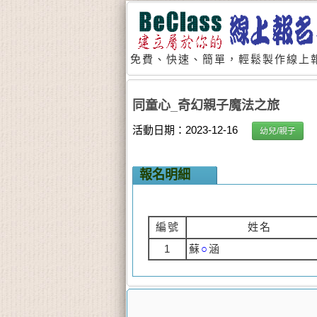
免費、快速、簡單，輕鬆製作線上報
同童心_奇幻親子魔法之旅
活動日期：2023-12-16
幼兒/親子
報名明細
編號
姓名
1
蘇
○
涵