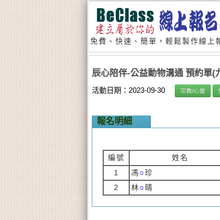
免費、快速、簡單，輕鬆製作線上報
辰心陪伴-公益動物溝通 預約單
活動日期：2023-09-30
宗教/心靈
報名明細
編號
姓名
1
馮
○
珍
2
林
○
晴