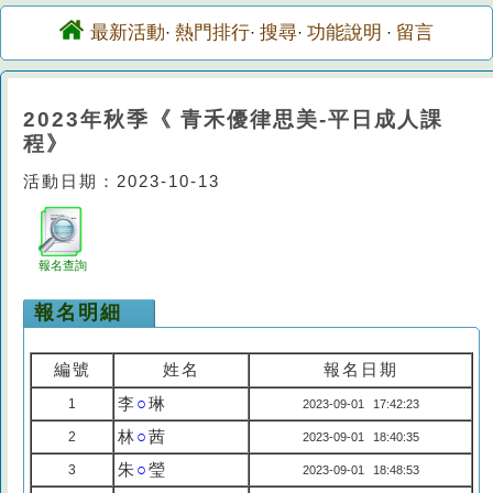
最新活動
熱門排行
搜尋
功能說明
留言
·
·
·
·
2023年秋季《 青禾優律思美-平日成人課
程》
活動日期：2023-10-13
報名查詢
報名明細
編號
姓名
報名日期
李
○
琳
1
2023-09-01 17:42:23
林
○
茜
2
2023-09-01 18:40:35
朱
○
瑩
3
2023-09-01 18:48:53