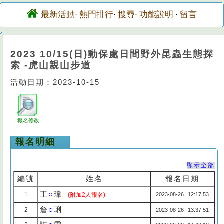
最新活動
熱門排行
搜尋
功能說明
留言
·
·
·
·
2023 10/15(日)動保處日間野外昆蟲生態探
索 -虎山親山步道
活動日期：2023-10-15
報名修改
報名明細
顯示全部
編號
姓名
報名日期
王
○
瑋
1
(附加2人報名)
2023-08-26 12:17:53
詹
○
琍
2
2023-08-26 13:37:51