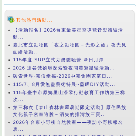
其他熱門活動...
【活動報名】2026台東最美星空導覽音樂體驗活
動...
臺北市立動物園「夜之動物園－光影之旅」夜光見
面繪活動...
115年度 SUP立式划槳體驗營 ＠日月潭...
2026 達谷梵祕境探索暨夜間農遊體驗活動...
碳索世界·嘉倍幸福-2026中嘉集團家庭日...
115/7、8月愛無盡藝術特展~藍晒DIY活動...
115年臺中市原鄉里山淨零行動教育工作坊第三梯
次...
第三梯次【泰山森林書屋暑期限定活動】原住民族
文化親子密室逃脫～消失的排灣族三寶...
2026年台東小野柳自然教室——夜訪小野柳報名
表...