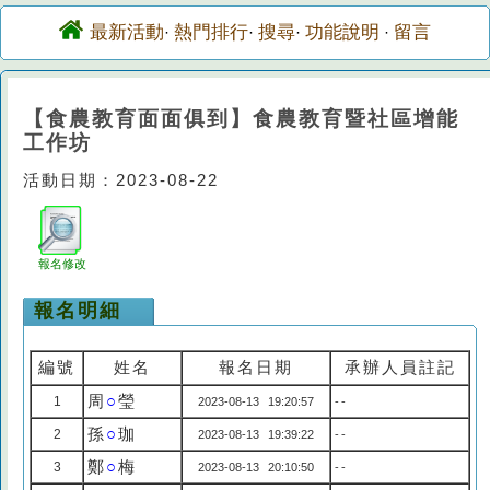
最新活動
熱門排行
搜尋
功能說明
留言
·
·
·
·
【食農教育面面俱到】食農教育暨社區增能
工作坊
活動日期：2023-08-22
報名修改
報名明細
編號
姓名
報名日期
承辦人員註記
周
○
瑩
1
2023-08-13 19:20:57
--
孫
○
珈
2
2023-08-13 19:39:22
--
鄭
○
梅
3
2023-08-13 20:10:50
--