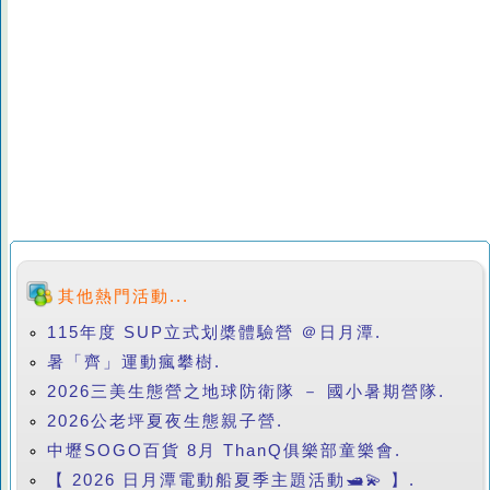
其他熱門活動...
115年度 SUP立式划槳體驗營 ＠日月潭.
暑「齊」運動瘋攀樹.
2026三美生態營之地球防衛隊 － 國小暑期營隊.
2026公老坪夏夜生態親子營.
中壢SOGO百貨 8月 ThanQ俱樂部童樂會.
【 2026 日月潭電動船夏季主題活動🛥️💫 】.