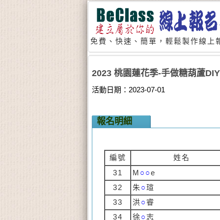
免費、快速、簡單，輕鬆製作線上報
2023 桃園蓮花季-手做糖葫蘆DIY
活動日期：2023-07-01
報名明細
編號
姓名
31
M
○○
e
32
朱
○
瑄
33
洪
○
睿
34
徐
○
志