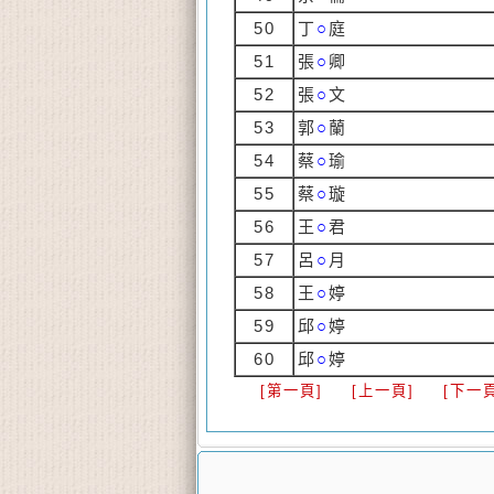
50
丁
○
庭
51
張
○
卿
52
張
○
文
53
郭
○
蘭
54
蔡
○
瑜
55
蔡
○
璇
56
王
○
君
57
呂
○
月
58
王
○
婷
59
邱
○
婷
60
邱
○
婷
[第一頁]
[上一頁]
[下一頁