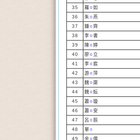
35
羅
○
如
36
朱
○
燕
37
鍾
○
齊
38
李
○
書
39
陳
○
婷
40
廖
○
立
41
李
○
宸
42
游
○
萍
43
魏
○
廩
44
魏
○
妘
45
蕭
○
璇
46
蕭
○
安
47
呂
○
辰
48
單
○
49
余
○
儒