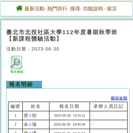
最新活動
熱門排行
搜尋
功能說明
留言
·
·
·
·
臺北市北投社區大學112年度暑期秋季班
【新課程體驗活動】
活動日期：2023-06-30
報名修改
報名明細
顯示全部
編號
姓名
報名日期
承辦人員註記
曾
○
怡
1
2023-05-30 19:31:11
--
余
○
瑞
2
2023-05-30 19:40:40
--