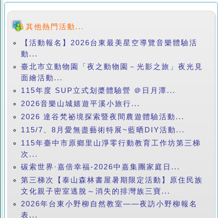
其他熱門活動...
【活動報名】2026台東最美星空導覽音樂體驗活
動...
臺北市立動物園「夜之動物園－光影之旅」夜光見
面繪活動...
115年度 SUP立式划槳體驗營 ＠日月潭...
2026音樂山城嬉遊平溪小旅行...
2026 達谷梵祕境探索暨夜間農遊體驗活動...
115/7、8月愛無盡藝術特展~藍晒DIY活動...
115年臺中市原鄉里山淨零行動教育工作坊第三梯
次...
碳索世界·嘉倍幸福-2026中嘉集團家庭日...
第三梯次【泰山森林書屋暑期限定活動】原住民族
文化親子密室逃脫～消失的排灣族三寶...
2026年台東小野柳自然教室——夜訪小野柳報名
表...