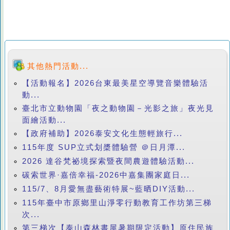
其他熱門活動...
【活動報名】2026台東最美星空導覽音樂體驗活
動...
臺北市立動物園「夜之動物園－光影之旅」夜光見
面繪活動...
【政府補助】2026泰安文化生態輕旅行...
115年度 SUP立式划槳體驗營 ＠日月潭...
2026 達谷梵祕境探索暨夜間農遊體驗活動...
碳索世界·嘉倍幸福-2026中嘉集團家庭日...
115/7、8月愛無盡藝術特展~藍晒DIY活動...
115年臺中市原鄉里山淨零行動教育工作坊第三梯
次...
第三梯次【泰山森林書屋暑期限定活動】原住民族