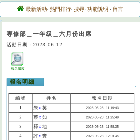
最新活動
熱門排行
搜尋
功能說明
留言
·
·
·
·
專修部＿一年級＿六月份出席
活動日期：2023-06-12
報名修改
報名明細
編號
姓名
報名日期
朱
○
英
1
2023-05-23 11:19:43
蔡
○
如
2
2023-05-23 11:25:49
釋
○
地
3
2023-05-23 11:58:35
許
○
豐
4
2023-05-23 12:01:45