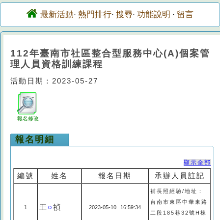
最新活動
熱門排行
搜尋
功能說明
留言
·
·
·
·
112年臺南市社區整合型服務中心(A)個案管
理人員資格訓練課程
活動日期：2023-05-27
報名修改
報名明細
顯示全部
編號
姓名
報名日期
承辦人員註記
補長照經驗/地址：
台南市東區中華東路
王
○
禎
1
2023-05-10 16:59:34
二段185巷32號H棟