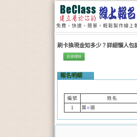
免費、快速、簡單，輕鬆製作線上報
刷卡換現金知多少？詳細懶人包
投資理財
報名明細
編號
姓名
1
葉
○
頭