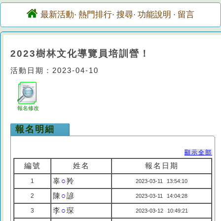
最新活動
熱門排行
搜尋
功能說明
留言
·
·
·
·
2023樹林文化導覽員培訓營！
活動日期：2023-04-10
報名修改
報名明細
顯示全部
編號
姓名
報名日期
辜
○
羚
1
2023-03-11 13:54:10
陳
○
諺
2
2023-03-11 14:04:28
李
○
琛
3
2023-03-12 10:49:21