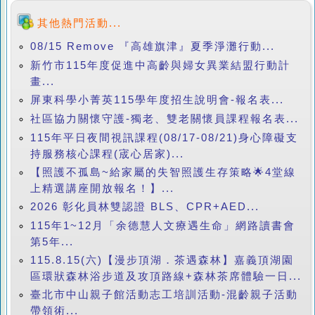
其他熱門活動...
08/15 Remove 『高雄旗津』夏季淨灘行動...
新竹市115年度促進中高齡與婦女異業結盟行動計
畫...
屏東科學小菁英115學年度招生說明會-報名表...
社區協力關懷守護-獨老、雙老關懷員課程報名表...
115年平日夜間視訊課程(08/17-08/21)身心障礙支
持服務核心課程(宬心居家)...
【照護不孤島~給家屬的失智照護生存策略🌟4堂線
上精選講座開放報名！】...
2026 彰化員林雙認證 BLS、CPR+AED...
115年1~12月「余德慧人文療遇生命」網路讀書會
第5年...
115.8.15(六)【漫步頂湖．茶遇森林】嘉義頂湖園
區環狀森林浴步道及攻頂路線+森林茶席體驗一日...
臺北市中山親子館活動志工培訓活動-混齡親子活動
帶領術...