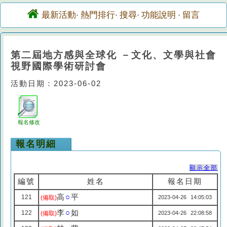
最新活動
熱門排行
搜尋
功能說明
留言
·
·
·
·
第二屆地方感與全球化 －文化、文學與社會
視野國際學術研討會
活動日期：2023-06-02
報名修改
報名明細
顯示全部
編號
姓名
報名日期
高
○
平
121
(備取)
2023-04-26 14:05:03
李
○
如
122
(備取)
2023-04-26 22:08:58