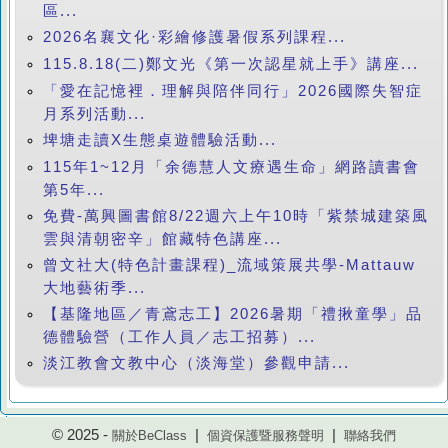
區...
2026名襄文化·彩繪修護暑假系列課程...
115.8.18(二)鄭文光《第一次認星就上手》講座...
「愛在記憶裡．理解與陪伴同行」2026國際失智症
月系列活動...
埤塘走讀X生態桌遊體驗活動...
115年1~12月「余德慧人文療遇生命」網路讀書會
第5年...
免費-萬興圖書館8/22週六上午10時「紫禁城建築風
雲與清朝密辛」館藏特色講座...
曾文社大(特色計畫課程)_流域策展共學-Mattauw
大地藝術季...
【基隆地區／青鳶志工】2026暑期「禮揪童學」品
德體驗營（工作人員／志工招募）...
淡江教會文教中心（淡海堂）參觀申請...
© 2025 -
|
|
關於BeClass
個資保護暨服務聲明
聯絡我們