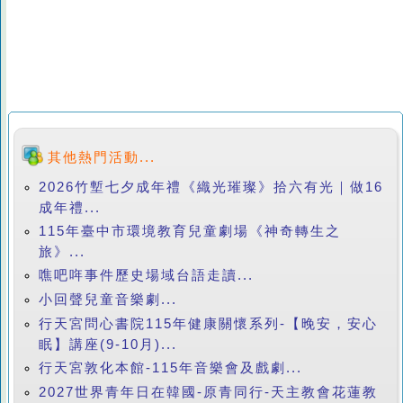
其他熱門活動...
2026竹塹七夕成年禮《織光璀璨》拾六有光｜做16
成年禮...
115年臺中市環境教育兒童劇場《神奇轉生之
旅》...
噍吧哖事件歷史場域台語走讀...
小回聲兒童音樂劇...
行天宮問心書院115年健康關懷系列-【晚安，安心
眠】講座(9-10月)...
行天宮敦化本館-115年音樂會及戲劇...
2027世界青年日在韓國-原青同行-天主教會花蓮教