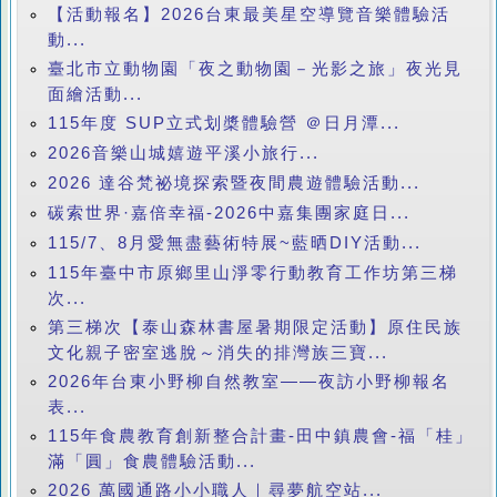
【活動報名】2026台東最美星空導覽音樂體驗活
動...
臺北市立動物園「夜之動物園－光影之旅」夜光見
面繪活動...
115年度 SUP立式划槳體驗營 ＠日月潭...
2026音樂山城嬉遊平溪小旅行...
2026 達谷梵祕境探索暨夜間農遊體驗活動...
碳索世界·嘉倍幸福-2026中嘉集團家庭日...
115/7、8月愛無盡藝術特展~藍晒DIY活動...
115年臺中市原鄉里山淨零行動教育工作坊第三梯
次...
第三梯次【泰山森林書屋暑期限定活動】原住民族
文化親子密室逃脫～消失的排灣族三寶...
2026年台東小野柳自然教室——夜訪小野柳報名
表...
115年食農教育創新整合計畫-田中鎮農會-福「桂」
滿「圓」食農體驗活動...
2026 萬國通路小小職人｜尋夢航空站...