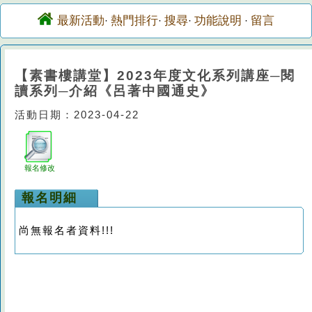
最新活動
熱門排行
搜尋
功能說明
留言
·
·
·
·
【素書樓講堂】2023年度文化系列講座─閱
讀系列─介紹《呂著中國通史》
活動日期：2023-04-22
報名修改
報名明細
尚無報名者資料!!!