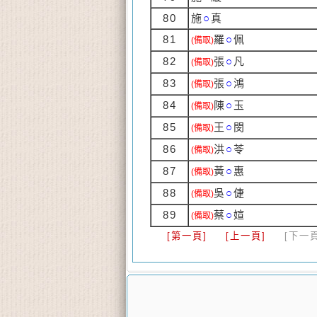
80
施
○
真
81
羅
○
佩
(備取)
82
張
○
凡
(備取)
83
張
○
鴻
(備取)
84
陳
○
玉
(備取)
85
王
○
閔
(備取)
86
洪
○
苓
(備取)
87
黃
○
惠
(備取)
88
吳
○
倢
(備取)
89
蔡
○
媗
(備取)
[第一頁]
[上一頁]
[下一頁