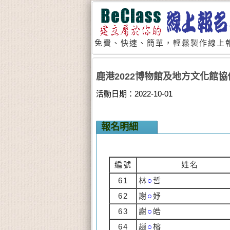
免費、快速、簡單，輕鬆製作線上報
鹿港2022博物館及地方文化館協
活動日期：2022-10-01
報名明細
編號
姓名
61
林
○
哲
62
謝
○
妤
63
謝
○
皓
64
趙
○
榕