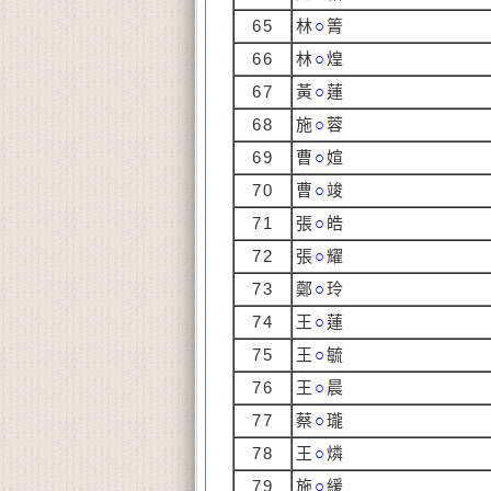
65
林
○
箐
66
林
○
煌
67
黃
○
蓮
68
施
○
蓉
69
曹
○
媗
70
曹
○
竣
71
張
○
皓
72
張
○
耀
73
鄭
○
玲
74
王
○
蓮
75
王
○
毓
76
王
○
晨
77
蔡
○
瓏
78
王
○
燐
79
施
○
緩