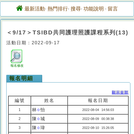
最新活動
熱門排行
搜尋
功能說明
留言
·
·
·
·
＜9/17＞TSIBD共同護理照護課程系列(13)
活動日期：2022-09-17
報名修改
報名明細
顯示全部
編號
姓名
報名日期
林
○
怡
1
2022-08-04 14:56:03
陳
○
城
2
2022-08-09 00:38:38
陳
○
瑋
3
2022-08-10 15:26:05