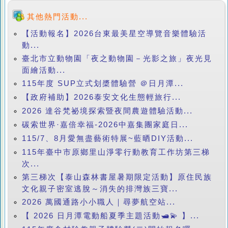
其他熱門活動...
【活動報名】2026台東最美星空導覽音樂體驗活
動...
臺北市立動物園「夜之動物園－光影之旅」夜光見
面繪活動...
115年度 SUP立式划槳體驗營 ＠日月潭...
【政府補助】2026泰安文化生態輕旅行...
2026 達谷梵祕境探索暨夜間農遊體驗活動...
碳索世界·嘉倍幸福-2026中嘉集團家庭日...
115/7、8月愛無盡藝術特展~藍晒DIY活動...
115年臺中市原鄉里山淨零行動教育工作坊第三梯
次...
第三梯次【泰山森林書屋暑期限定活動】原住民族
文化親子密室逃脫～消失的排灣族三寶...
2026 萬國通路小小職人｜尋夢航空站...
【 2026 日月潭電動船夏季主題活動🛥️💫 】...