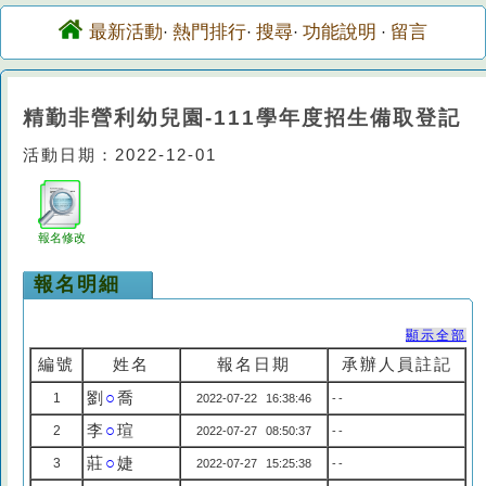
最新活動
熱門排行
搜尋
功能說明
留言
·
·
·
·
精勤非營利幼兒園-111學年度招生備取登記
活動日期：2022-12-01
報名修改
報名明細
顯示全部
編號
姓名
報名日期
承辦人員註記
劉
○
喬
1
2022-07-22 16:38:46
--
李
○
瑄
2
2022-07-27 08:50:37
--
莊
○
婕
3
2022-07-27 15:25:38
--