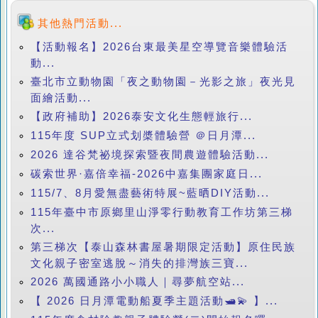
其他熱門活動...
【活動報名】2026台東最美星空導覽音樂體驗活
動...
臺北市立動物園「夜之動物園－光影之旅」夜光見
面繪活動...
【政府補助】2026泰安文化生態輕旅行...
115年度 SUP立式划槳體驗營 ＠日月潭...
2026 達谷梵祕境探索暨夜間農遊體驗活動...
碳索世界·嘉倍幸福-2026中嘉集團家庭日...
115/7、8月愛無盡藝術特展~藍晒DIY活動...
115年臺中市原鄉里山淨零行動教育工作坊第三梯
次...
第三梯次【泰山森林書屋暑期限定活動】原住民族
文化親子密室逃脫～消失的排灣族三寶...
2026 萬國通路小小職人｜尋夢航空站...
【 2026 日月潭電動船夏季主題活動🛥️💫 】...