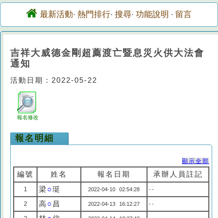
最新活動
熱門排行
搜尋
功能說明
留言
·
·
·
·
吉祥大威德金剛超薦渡亡暨息災火供大法會
通知
活動日期：2022-05-22
報名修改
報名明細
顯示全部
編號
姓名
報名日期
承辦人員註記
梁
○
珽
1
2022-04-10 02:54:28
--
高
○
昌
2
2022-04-13 16:12:27
--