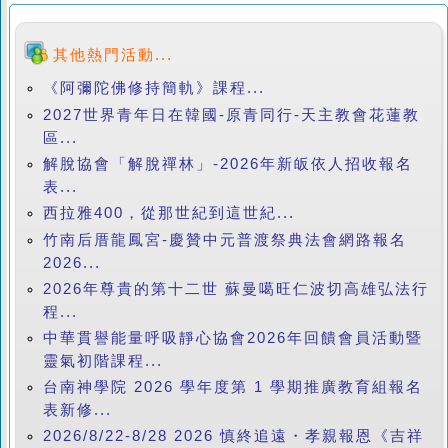
其他熱門活動...
《阿彌陀佛修持簡軌》課程...
2027世界青年日在韓國-原青同行-天主教會花蓮教
區...
解脫協會「解脫禪林」-2026年新皈依人招收報名
表...
西拉雅400，從那世紀到這世紀...
竹南后厝龍鳳宮-慶贊中元普渡祭典法會網路報名
2026...
2026年尊貴的第十二世 蘇曼噶旺仁波切高雄弘法行
程...
中華貫譽能量呼吸靜心協會2026年回饋會員活動暨
靈氣初階課程...
台南神學院 2026 學年度第 1 學期推廣教育組報名
表新修...
2026/8/22-8/28 2026 慎終追遠・孝親報恩《吉祥