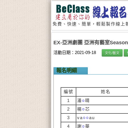
免費、快速、簡單，輕鬆製作線上報
EX-亞洲劇團 亞洲有藝室Seaso
活動日期：2021-09-18
文化/藝文
報名明細
編號
姓名
1
潘
○
晴
2
楊
○
芯
3
va
○○
au
4
謝
○
華