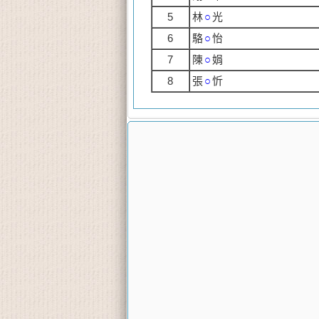
5
林
○
光
6
駱
○
怡
7
陳
○
娟
8
張
○
忻