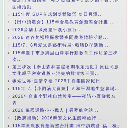
臺北市立動物園「夜之動物園－光影之旅」夜光見
面繪活動...
115年度 SUP立式划槳體驗營 ＠日月潭...
【田中鎮農會】115年食農教育創新整合計畫...
2026音樂山城嬉遊平溪小旅行...
2026 達谷梵祕境探索暨夜間農遊體驗活動...
115/7、8月愛無盡藝術特展~藍晒DIY活動...
115年臺中市原鄉里山淨零行動教育工作坊第三梯
次...
第三梯次【泰山森林書屋暑期限定活動】原住民族
文化親子密室逃脫～消失的排灣族三寶...
碳索世界·嘉倍幸福-2026中嘉集團家庭日...
115年 💧【小雨滴大冒險】💧和平濕地生態農場...
2026年台東小野柳自然教室——夜訪小野柳報名
表...
2026 萬國通路小小職人｜尋夢航空站...
【政府補助】2026泰安文化生態輕旅行...
115年食農教育創新整合計畫-田中鎮農會-福「桂」