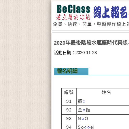
免費、快速、簡單，輕鬆製作線上報
2020年最後階段水瓶座時代冥想
活動日期：2020-11-23
報名明細
編號
姓名
91
振
○
92
金
○
姬
93
N
○
O
94
So
○○
ei