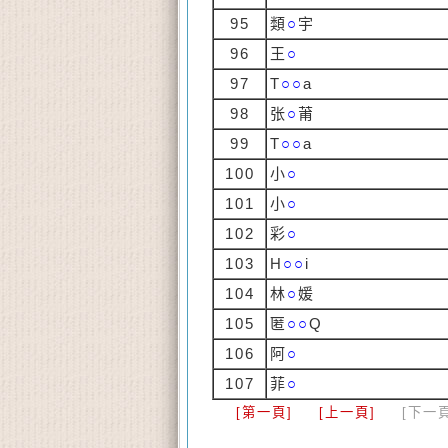
95
類
○
宇
96
王
○
97
T
○○
a
98
张
○
莆
99
T
○○
a
100
小
○
101
小
○
102
彩
○
103
H
○○
i
104
林
○
媛
105
匿
○○
Q
106
阿
○
107
菲
○
[第一頁]
[上一頁]
[下一頁