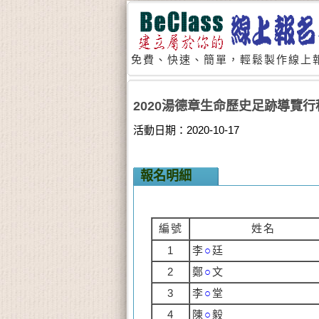
免費、快速、簡單，輕鬆製作線上報
2020湯德章生命歷史足跡導覽行
活動日期：2020-10-17
報名明細
編號
姓名
1
李
○
廷
2
鄭
○
文
3
李
○
堂
4
陳
○
毅