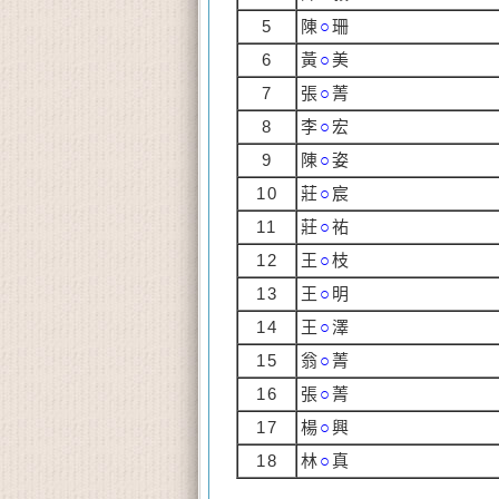
5
陳
○
珊
6
黃
○
美
7
張
○
菁
8
李
○
宏
9
陳
○
姿
10
莊
○
宸
11
莊
○
祐
12
王
○
枝
13
王
○
明
14
王
○
澤
15
翁
○
菁
16
張
○
菁
17
楊
○
興
18
林
○
真