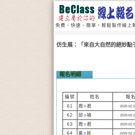
免費、快速、簡單，輕鬆製作線上報
仿生展：「來自大自然的絕妙點子」-
報名明細
編號
姓名
報
61
周
○
君
2020-02-2
62
邱
○
禎
2020-02-2
63
周
○
君
2020-02-2
64
黃
○
民
2020-02-2