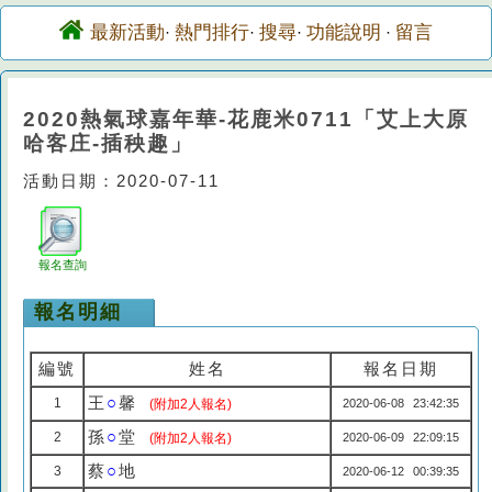
最新活動
熱門排行
搜尋
功能說明
留言
·
·
·
·
2020熱氣球嘉年華-花鹿米0711「艾上大原
哈客庄-插秧趣」
活動日期：2020-07-11
報名查詢
報名明細
編號
姓名
報名日期
王
○
馨
1
(附加2人報名)
2020-06-08 23:42:35
孫
○
堂
2
(附加2人報名)
2020-06-09 22:09:15
蔡
○
地
3
2020-06-12 00:39:35