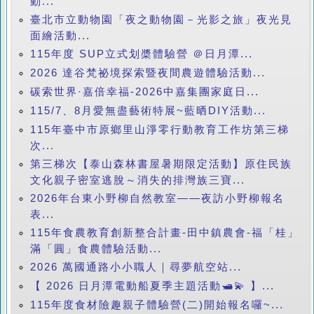
動...
臺北市立動物園「夜之動物園－光影之旅」夜光見
面繪活動...
115年度 SUP立式划槳體驗營 ＠日月潭...
2026 達谷梵祕境探索暨夜間農遊體驗活動...
碳索世界·嘉倍幸福-2026中嘉集團家庭日...
115/7、8月愛無盡藝術特展~藍晒DIY活動...
115年臺中市原鄉里山淨零行動教育工作坊第三梯
次...
第三梯次【泰山森林書屋暑期限定活動】原住民族
文化親子密室逃脫～消失的排灣族三寶...
2026年台東小野柳自然教室——夜訪小野柳報名
表...
115年食農教育創新整合計畫-田中鎮農會-福「桂」
滿「圓」食農體驗活動...
2026 萬國通路小小職人｜尋夢航空站...
【 2026 日月潭電動船夏季主題活動🛥️💫 】...
115年度食材險趣親子體驗營(二)開始報名囉~...